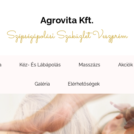
Agrovita Kft.
Szépségápolási Szaküzlet Veszprém
a
Kéz- És Lábápolás
Masszázs
Akciók
Galéria
Elérhetőségek