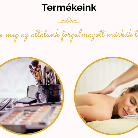
Termékeink
 meg az általunk forgalmazott márkák t