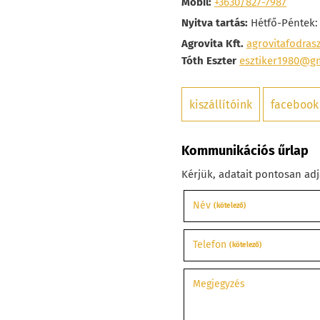
Mobil:
+3630/827-7987
Nyitva tartás:
Hétfő-Péntek: 
Agrovita Kft.
agrovitafodra
Tóth Eszter
esztiker1980@g
kiszállítóink
facebook
Kommunikációs űrlap
Kérjük, adatait pontosan adj
Név
(kötelező)
Telefon
(kötelező)
Megjegyzés