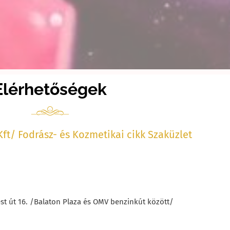
Elérhetőségek
Kft/ Fodrász- és Kozmetikai cikk Szaküzlet
t út 16. /Balaton Plaza és OMV benzinkút között/