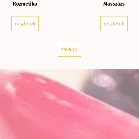
Kozmetika
Masszázs
részletek
részletek
tovább