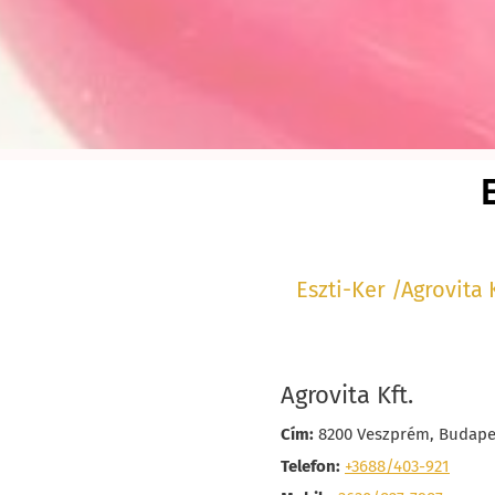
Eszti-Ker /Agrovita 
Agrovita Kft.
Cím:
8200 Veszprém, Budapes
Telefon:
+3688/403-921