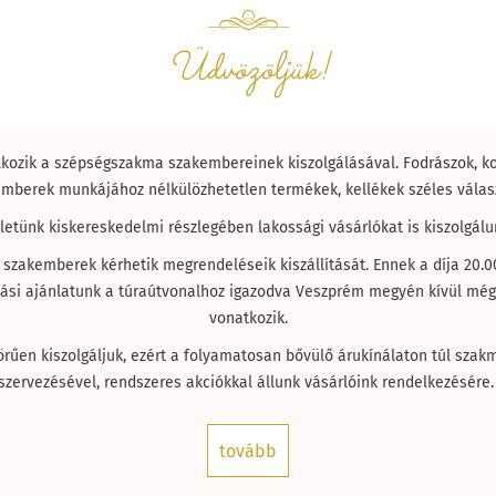
Üdvözöljük!
lkozik a szépségszakma szakembereinek kiszolgálásával. Fodrászok, k
mberek munkájához nélkülözhetetlen termékek, kellékek széles válasz
letünk kiskereskedelmi részlegében lakossági vásárlókat is kiszolgálu
 szakemberek kérhetik megrendeléseik kiszállítását. Ennek a díja 20.00
llítási ajánlatunk a túraútvonalhoz igazodva Veszprém megyén kívül mé
vonatkozik.
körűen kiszolgáljuk, ezért a folyamatosan bővülő árukínálaton túl szak
szervezésével, rendszeres akciókkal állunk vásárlóink rendelkezésére
tovább