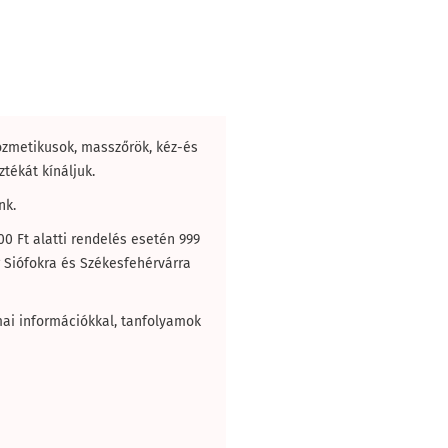
ozmetikusok, masszőrök, kéz-és
tékát kínáljuk.
nk.
0 Ft alatti rendelés esetén 999
g Siófokra és Székesfehérvárra
mai információkkal, tanfolyamok
.