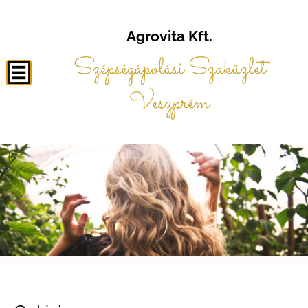
Agrovita Kft.
Szépségápolási Szaküzlet
Veszprém