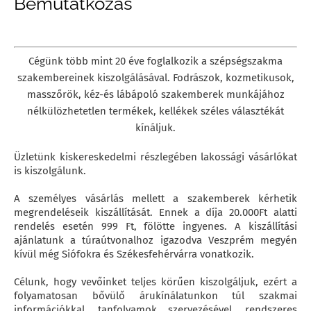
Bemutatkozás
Cégünk több mint 20 éve foglalkozik a szépségszakma
szakembereinek kiszolgálásával. Fodrászok, kozmetikusok,
masszőrök, kéz-és lábápoló szakemberek munkájához
nélkülözhetetlen termékek, kellékek széles választékát
kínáljuk.
Üzletünk kiskereskedelmi részlegében lakossági vásárlókat
is kiszolgálunk.
A személyes vásárlás mellett a szakemberek kérhetik
megrendeléseik kiszállítását. Ennek a díja 20.000Ft alatti
rendelés esetén 999 Ft, fölötte ingyenes. A kiszállítási
ajánlatunk a túraútvonalhoz igazodva Veszprém megyén
kívül még Siófokra és Székesfehérvárra vonatkozik.
Célunk, hogy vevőinket teljes körűen kiszolgáljuk, ezért a
folyamatosan bővülő árukínálatunkon túl szakmai
információkkal, tanfolyamok szervezésével, rendszeres