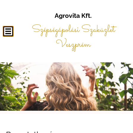
Agrovita Kft.
Szépségápolási Szaküzlet
Veszprém