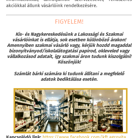
akciókkal állunk vásárlóink rendelkezésére.
FIGYELEM!
Kis- és Nagykereskedésünk a Lakossági és Szakmai
vásárlóinkat is ellátja, sok esetben különböző árakon!
Amennyiben szakmai vásárló vagy, kérjük hozdd magaddal
bizonyítványod/iskolalátogatási papírod, okleveled vagy
vállalkozásod adatait, így szakmai áron tudunk kiszolgálni!
Köszönjük!
Számlát bárki számára ki tudunk állítani a megfelelő
adatok bediktálása esetén.
Kapcsolódó link:
https://www.facebook.com/kft.agrovita