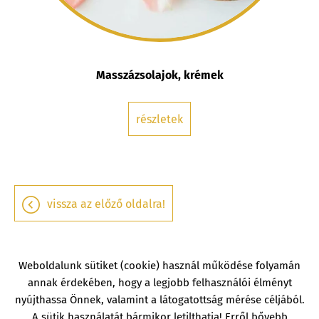
Masszázsolajok, krémek
részletek
vissza az előző oldalra!
Weboldalunk sütiket (cookie) használ működése folyamán
annak érdekében, hogy a legjobb felhasználói élményt
nyújthassa Önnek, valamint a látogatottság mérése céljából.
Oldal információk
Adatkezelési tájékoztató
Impresszum
A sütik használatát bármikor letilthatja! Erről bővebb