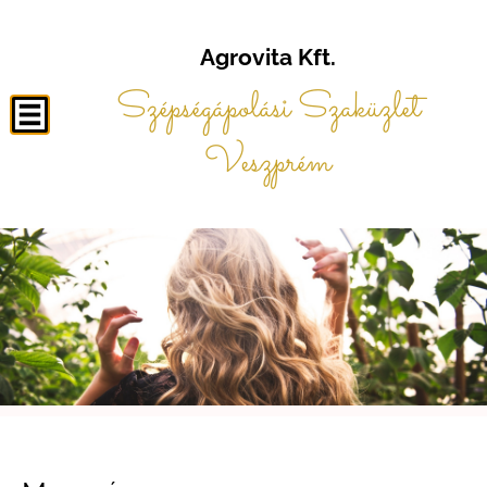
Agrovita Kft.
Szépségápolási Szaküzlet
Veszprém